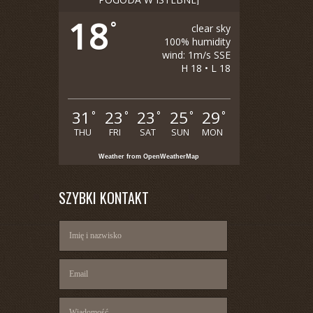
18
°
clear sky
100% humidity
wind: 1m/s SSE
H 18 • L 18
31
23
23
25
29
°
°
°
°
°
THU
FRI
SAT
SUN
MON
Weather from OpenWeatherMap
SZYBKI KONTAKT