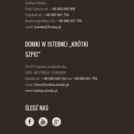
Istebna Dzielec
Park Linowy tel.:
+48 884 090 608
Paintball tel.:
+48 888 661 794
Rezerwacje/Biuro tel.:
+48 888 661 794
email:
kontakt@bcamp.pl
DOMKI W ISTEBNEJ „KRÓTKI
SZPIC”
43-470 Istebna Andziołówka
GPS: 49.578854, 18.903659
Domki tel.:
+48 606 649 164
lub
+48 888 661 794
email:
biuro@istebna-domki.pl
www.istebna-domki.pl
ŚLEDŹ NAS