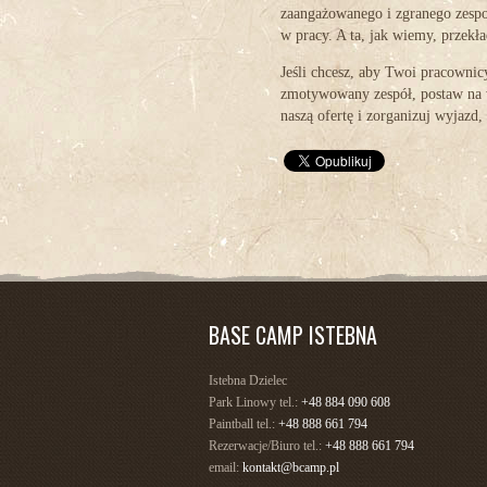
zaangażowanego i zgranego zespo
w pracy. A ta, jak wiemy, przekł
Jeśli chcesz, aby Twoi pracownicy 
zmotywowany zespół, postaw na w
naszą ofertę i zorganizuj wyjazd
BASE CAMP ISTEBNA
Istebna Dzielec
Park Linowy tel.:
+48 884 090 608
Paintball tel.:
+48 888 661 794
Rezerwacje/Biuro tel.:
+48 888 661 794
email:
kontakt@bcamp.pl