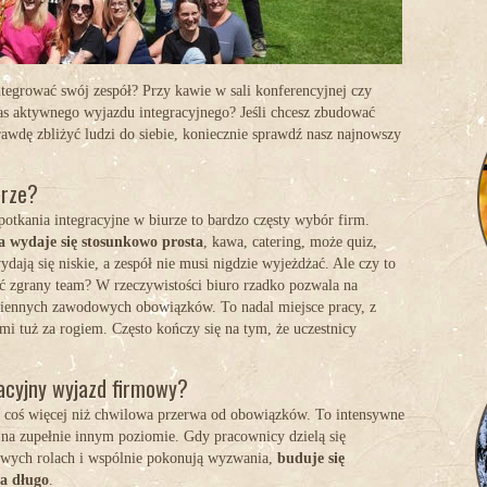
integrować swój zespół? Przy kawie w sali konferencyjnej czy
as aktywnego wyjazdu integracyjnego? Jeśli chcesz zbudować
rawdę zbliżyć ludzi do siebie, koniecznie sprawdź nasz najnowszy
urze?
spotkania integracyjne w biurze to bardzo częsty wybór firm.
a wydaje się stosunkowo prosta
, kawa, catering, może quiz,
dają się niskie, a zespół nie musi nigdzie wyjeżdżać. Ale czy to
 zgrany team? W rzeczywistości biuro rzadko pozwala na
ziennych zawodowych obowiązków. To nadal miejsce pracy, z
i tuż za rogiem. Często kończy się na tym, że uczestnicy
acyjny wyjazd firmowy?
 coś więcej niż chwilowa przerwa od obowiązków. To intensywne
i na zupełnie innym poziomie. Gdy pracownicy dzielą się
owych rolach i wspólnie pokonują wyzwania,
buduje się
na długo
.