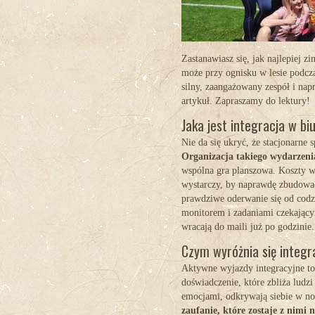
Zastanawiasz się, jak najlepiej z
może przy ognisku w lesie podcz
silny, zaangażowany zespół i nap
artykuł. Zapraszamy do lektury!
Jaka jest integracja w bi
Nie da się ukryć, że stacjonarne 
Organizacja takiego wydarzeni
wspólna gra planszowa. Koszty wy
wystarczy, by naprawdę zbudować
prawdziwe oderwanie się od cod
monitorem i zadaniami czekającym
wracają do maili już po godzinie.
Czym wyróżnia się integr
Aktywne wyjazdy integracyjne
to
doświadczenie, które zbliża ludz
emocjami, odkrywają siebie w n
zaufanie, które zostaje z nimi 