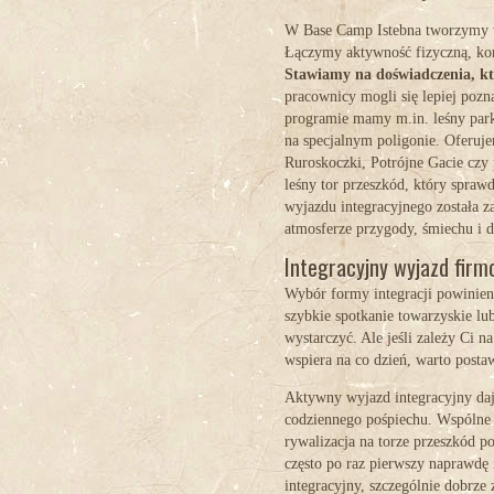
W Base Camp Istebna tworzymy wy
Łączymy aktywność fizyczną, kon
Stawiamy na doświadczenia, kt
pracownicy mogli się lepiej pozn
programie mamy m.in.
leśny par
na specjalnym poligonie. Oferuj
Ruroskoczki, Potrójne Gacie czy 
leśny tor przeszkód, który spraw
wyjazdu integracyjnego została z
atmosferze przygody, śmiechu i d
Integracyjny wyjazd fir
Wybór formy integracji powinien z
szybkie spotkanie towarzyskie l
wystarczyć. Ale jeśli zależy Ci 
wspiera na co dzień, warto postaw
Aktywny wyjazd integracyjny daje
codziennego pośpiechu. Wspólne
rywalizacja na torze przeszkód p
często po raz pierwszy naprawdę
integracyjny, szczególnie dobrze