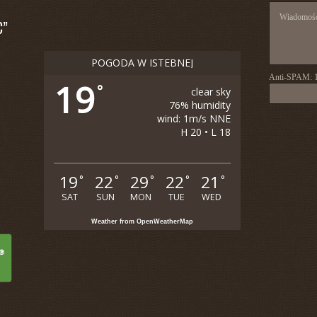
C”
POGODA W ISTEBNEJ
Anti-SPAM:
19
°
clear sky
76% humidity
wind: 1m/s NNE
H 20 • L 18
19
22
29
22
21
°
°
°
°
°
SAT
SUN
MON
TUE
WED
Weather from OpenWeatherMap