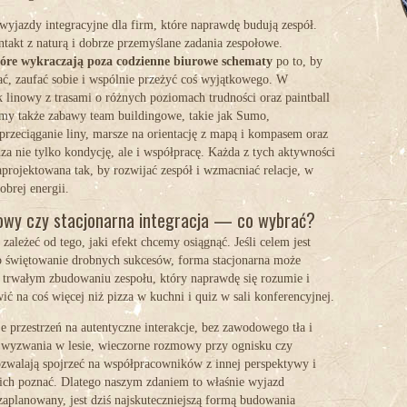
jazdy integracyjne dla firm, które naprawdę budują zespół.
takt z naturą i dobrze przemyślane zadania zespołowe.
óre wykraczają poza codzienne biurowe schematy
po to, by
ać, zaufać sobie i wspólnie przeżyć coś wyjątkowego. W
k linowy
z trasami o różnych poziomach trudności oraz
paintball
emy także zabawy team buildingowe, takie jak Sumo,
przeciąganie liny, marsze na orientację z mapą i kompasem oraz
dza nie tylko kondycję, ale i współpracę. Każda z tych aktywności
aprojektowana tak, by rozwijać zespół i wzmacniać relacje, w
obrej energii.
mowy czy stacjonarna integracja — co wybrać?
ależeć od tego, jaki efekt chcemy osiągnąć. Jeśli celem jest
ub świętowanie drobnych sukcesów, forma stacjonarna może
na trwałym zbudowaniu zespołu, który naprawdę się rozumie i
ić na coś więcej niż pizza w kuchni i quiz w sali konferencyjnej.
 przestrzeń na autentyczne interakcje, bez zawodowego tła i
 wyzwania w lesie, wieczorne rozmowy przy ognisku czy
ozwalają spojrzeć na współpracowników z innej perspektywy i
 ich poznać. Dlatego naszym zdaniem to właśnie wyjazd
 zaplanowany, jest dziś najskuteczniejszą formą budowania