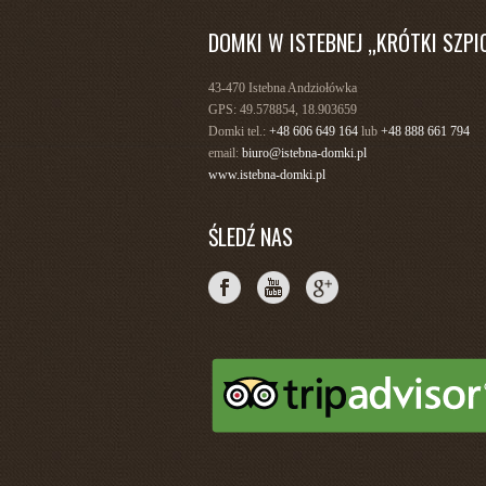
DOMKI W ISTEBNEJ „KRÓTKI SZPI
43-470 Istebna Andziołówka
GPS: 49.578854, 18.903659
Domki tel.:
+48 606 649 164
lub
+48 888 661 794
email:
biuro@istebna-domki.pl
www.istebna-domki.pl
ŚLEDŹ NAS