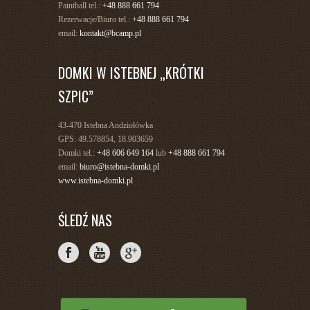
Paintball tel.:
+48 888 661 794
Rezerwacje/Biuro tel.:
+48 888 661 794
email:
kontakt@bcamp.pl
DOMKI W ISTEBNEJ „KRÓTKI
SZPIC”
43-470 Istebna Andziołówka
GPS: 49.578854, 18.903659
Domki tel.:
+48 606 649 164
lub
+48 888 661 794
email:
biuro@istebna-domki.pl
www.istebna-domki.pl
ŚLEDŹ NAS