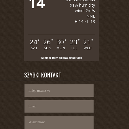
14
91% humidity
wind: 2m/s
NNE
H 14 • L 13
24
26
30
23
21
°
°
°
°
°
SAT
SUN
MON
TUE
WED
Weather from OpenWeatherMap
SZYBKI KONTAKT