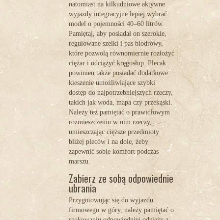
natomiast na kilkudniowe
aktywne
wyjazdy integracyjne
lepiej wybrać
model o pojemności 40–60 litrów.
Pamiętaj, aby posiadał on szerokie,
regulowane szelki i pas biodrowy,
które pozwolą równomiernie rozłożyć
ciężar i odciążyć kręgosłup. Plecak
powinien także posiadać dodatkowe
kieszenie umożliwiające szybki
dostęp do najpotrzebniejszych rzeczy,
takich jak woda, mapa czy przekąski.
Należy też pamiętać o prawidłowym
rozmieszczeniu w nim rzeczy,
umieszczając cięższe przedmioty
bliżej pleców i na dole, żeby
zapewnić sobie komfort podczas
marszu.
Zabierz ze sobą odpowiednie
ubrania
Przygotowując się do wyjazdu
firmowego w góry, należy pamiętać o
spakowaniu odpowiedniej odzieży z