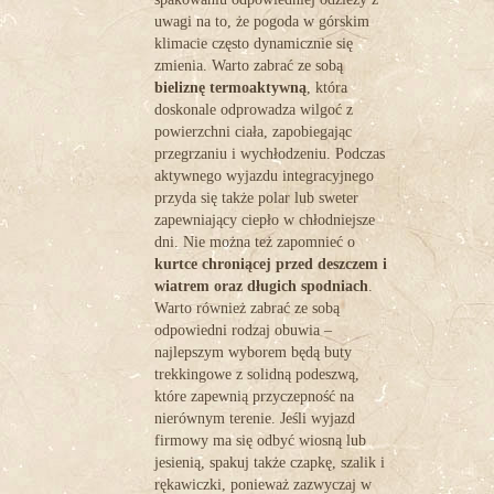
uwagi na to, że pogoda w górskim
klimacie często dynamicznie się
zmienia. Warto zabrać ze sobą
bieliznę termoaktywną
, która
doskonale odprowadza wilgoć z
powierzchni ciała, zapobiegając
przegrzaniu i wychłodzeniu. Podczas
aktywnego wyjazdu integracyjnego
przyda się także polar lub sweter
zapewniający ciepło w chłodniejsze
dni. Nie można też zapomnieć o
kurtce chroniącej przed deszczem i
wiatrem oraz długich spodniach
.
Warto również zabrać ze sobą
odpowiedni rodzaj obuwia –
najlepszym wyborem będą buty
trekkingowe z solidną podeszwą,
które zapewnią przyczepność na
nierównym terenie. Jeśli wyjazd
firmowy ma się odbyć wiosną lub
jesienią, spakuj także czapkę, szalik i
rękawiczki, ponieważ zazwyczaj w