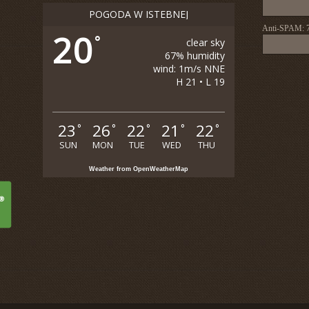
POGODA W ISTEBNEJ
Anti-SPAM:
20
°
clear sky
67% humidity
wind: 1m/s NNE
H 21 • L 19
23
26
22
21
22
°
°
°
°
°
SUN
MON
TUE
WED
THU
Weather from OpenWeatherMap