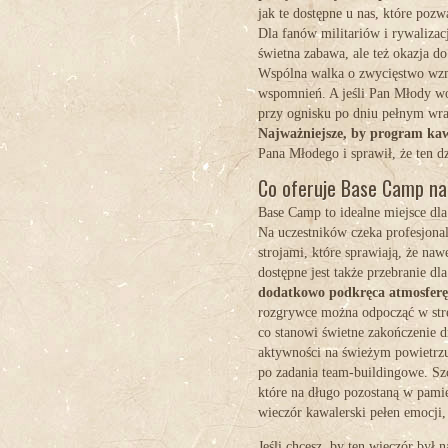
jak te dostępne u nas, które pozw
Dla fanów militariów i rywalizac
świetna zabawa, ale też okazja do
Wspólna walka o zwycięstwo wzm
wspomnień. A jeśli Pan Młody wo
przy ognisku po dniu pełnym wra
Najważniejsze, by program kaw
Pana Młodego i sprawił, że ten d
Co oferuje Base Camp na
Base Camp to idealne miejsce dla
Na uczestników czeka profesjona
strojami, które sprawiają, że naw
dostępne jest także przebranie 
dodatkowo podkręca atmosferę i
rozgrywce można odpocząć w stref
co stanowi świetne zakończenie 
aktywności na świeżym powietrzu,
po zadania team-buildingowe. Sz
które na długo pozostaną w pamię
wieczór kawalerski pełen emocji,
Jeśli chcesz, by ten wieczór by