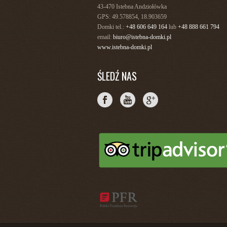
43-470 Istebna Andziołówka
GPS: 49.578854, 18.903659
Domki tel.:
+48 606 649 164
lub
+48 888 661 794
email:
biuro@istebna-domki.pl
www.istebna-domki.pl
ŚLEDŹ NAS