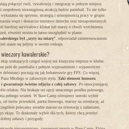
alają połączyć ruch, rywalizację i integrację w jednym miejscu.
ji zespołowej niezastąpioną atrakcją będzie
paintball
. To nie tylko
 wykazania się sprytem, strategią i umiejętnością pracy w grupie.
acnia więzi i dostarcza mnóstwo śmiechu oraz niezapomnianych
li bardziej survivalowy klimat lub marzy o chwili wytchnienia
żeń, również można to łatwo uwzględnić w planie.
alerskiego był „szyty na miarę”
, odpowiadał zainteresowaniom
zień stanie się jedyny w swoim rodzaju.
 wieczory kawalerskie?
 ekip szukających czegoś więcej niż klasyczna impreza w klubie.
lne pole do paintballa z pełnym wyposażeniem i wypasionymi
et debiutanci poczują się jak bohaterowie gry FPS. Co więcej,
dla Pana Młodego w zabawnym stylu.
Taki element humoru
 gwarantuje świetne zdjęcia z całej zabawy
. Po emocjonującej
ie relaksu. Nie brakuje też opcji smacznego posiłku polowego,
dnia pełnego wrażeń. W Base Camp oferujemy szeroki wybór
 od torów przeszkód, parku linowego, marszy na orientację, aż
czególnie polecamy uwadze marsze na orientację z zadaniami,
ci ekipy. To doskonały wybór dla tych, którzy chcą przeżyć
 dobrej zabawy i przygody.
ł naprawdę niezapomniany, zarezerwuj termin w Base Camp. Ekipa