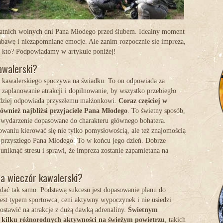
statnich wolnych dni Pana Młodego przed ślubem. Idealny moment
abawę i niezapomniane emocje. Ale zanim rozpocznie się impreza,
o kto? Podpowiadamy w artykule poniżej!
awalerski?
i kawalerskiego spoczywa na świadku. To on odpowiada za
, zaplanowanie atrakcji i dopilnowanie, by wszystko przebiegło
rdziej odpowiada przyszłemu małżonkowi.
Coraz częściej w
ównież najbliżsi przyjaciele Pana Młodego
. To świetny sposób,
 wydarzenie dopasowane do charakteru głównego bohatera.
owaniu kierować się nie tylko pomysłowością, ale też znajomością
 przyszłego Pana Młodego. To w końcu jego dzień. Dobrze
uniknąć stresu i sprawi, że impreza zostanie zapamiętana na
a wieczór kawalerski?
dać tak samo. Podstawą sukcesu jest dopasowanie planu do
est typem sportowca, ceni aktywny wypoczynek i nie usiedzi
ostawić na atrakcje z dużą dawką adrenaliny.
Świetnym
 kilku różnorodnych aktywności na świeżym powietrzu
, takich