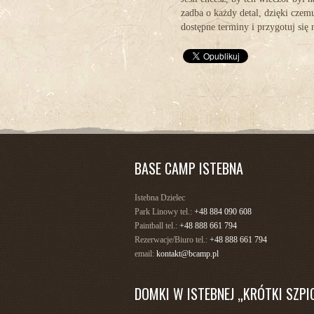
zadba o każdy detal, dzięki czem
dostępne terminy i przygotuj się
BASE CAMP ISTEBNA
Istebna Dzielec
Park Linowy tel.:
+48 884 090 608
Paintball tel.:
+48 888 661 794
Rezerwacje/Biuro tel.:
+48 888 661 794
email:
kontakt@bcamp.pl
DOMKI W ISTEBNEJ „KRÓTKI SZPI