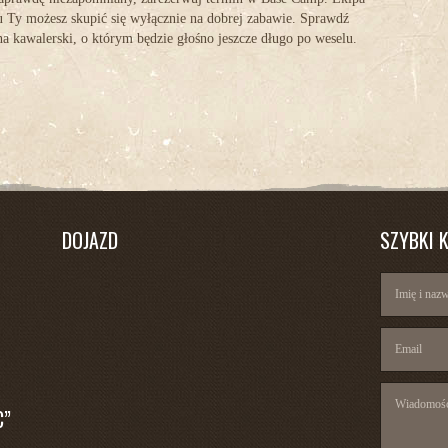
u Ty możesz skupić się wyłącznie na dobrej zabawie. Sprawdź
 na kawalerski, o którym będzie głośno jeszcze długo po weselu.
DOJAZD
SZYBKI 
C”