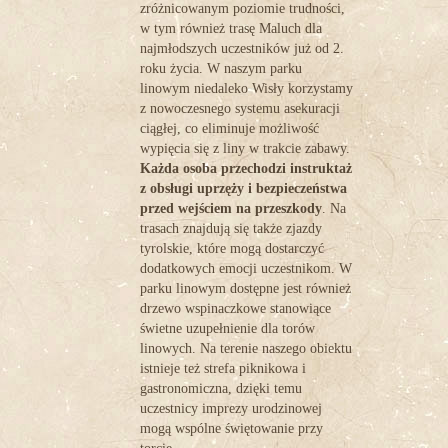
zróżnicowanym poziomie trudności,
w tym również trasę Maluch dla
najmłodszych uczestników już od 2.
roku życia. W naszym
parku
linowym niedaleko Wisły
korzystamy
z nowoczesnego systemu asekuracji
ciągłej, co eliminuje możliwość
wypięcia się z liny w trakcie zabawy.
Każda osoba przechodzi instruktaż
z obsługi uprzęży i bezpieczeństwa
przed wejściem na przeszkody
. Na
trasach znajdują się także zjazdy
tyrolskie, które mogą dostarczyć
dodatkowych emocji uczestnikom. W
parku linowym dostępne jest również
drzewo wspinaczkowe stanowiące
świetne uzupełnienie dla torów
linowych. Na terenie naszego obiektu
istnieje też strefa piknikowa i
gastronomiczna, dzięki temu
uczestnicy imprezy urodzinowej
mogą wspólne świętowanie przy