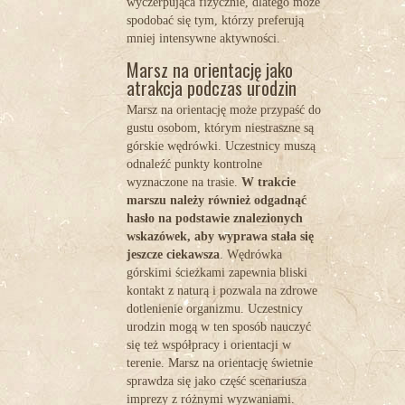
wyczerpująca fizycznie, dlatego może
spodobać się tym, którzy preferują
mniej intensywne aktywności.
Marsz na orientację jako
atrakcja podczas urodzin
Marsz na orientację może przypaść do
gustu osobom, którym niestraszne są
górskie wędrówki. Uczestnicy muszą
odnaleźć punkty kontrolne
wyznaczone na trasie.
W trakcie
marszu należy również odgadnąć
hasło na podstawie znalezionych
wskazówek, aby wyprawa stała się
jeszcze ciekawsza
. Wędrówka
górskimi ścieżkami zapewnia bliski
kontakt z naturą i pozwala na zdrowe
dotlenienie organizmu. Uczestnicy
urodzin mogą w ten sposób nauczyć
się też współpracy i orientacji w
terenie. Marsz na orientację świetnie
sprawdza się jako część scenariusza
imprezy z różnymi wyzwaniami.