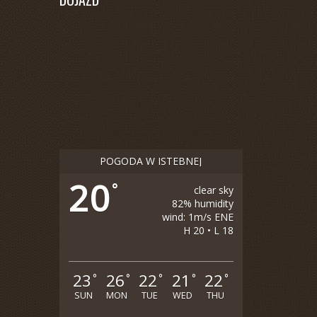
POGODA W ISTEBNEJ
20
°
clear sky
82% humidity
wind: 1m/s ENE
H 20 • L 18
23
26
22
21
22
°
°
°
°
°
SUN
MON
TUE
WED
THU