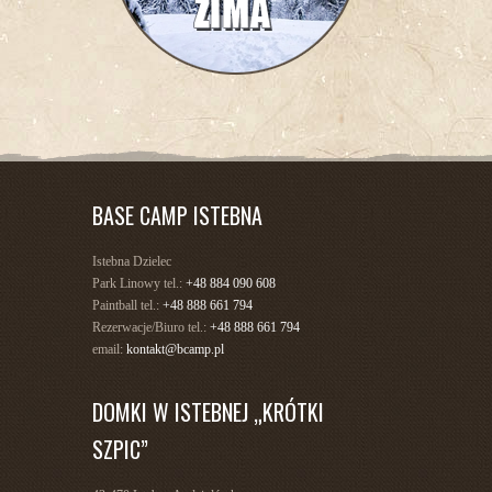
BASE CAMP ISTEBNA
Istebna Dzielec
Park Linowy tel.:
+48 884 090 608
Paintball tel.:
+48 888 661 794
Rezerwacje/Biuro tel.:
+48 888 661 794
email:
kontakt@bcamp.pl
DOMKI W ISTEBNEJ „KRÓTKI
SZPIC”