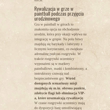
torcie.
Rywalizacja w grze w
paintball podczas przyjęcia
urodzinowego
Gra w
paintball w górach
to
znakomita opcja na obchodzenie
urodzin, która przy okazji wpływa na
integrację w grupie. Na polu bitwy
znajdują się barykady i labirynty z
licznymi korytarzami, co zwiększa
adrenalinę podczas rozgrywki. W
trakcie rozgrywki uczestnicy
wyposażeni są w markery
paintballowe, maski i kombinezony, a
instruktorzy czuwają nad
bezpieczeństwem gry.
Wśród
dostępnych scenariuszy misji
znajdują się m.in. obrona punktu,
zdobycie flagi lub eliminacja VIP-
a, które urozmaicają rywalizację
.
W czasie rozgrywki uczestnicy mają
do dyspozycji bazę umożliwiającą