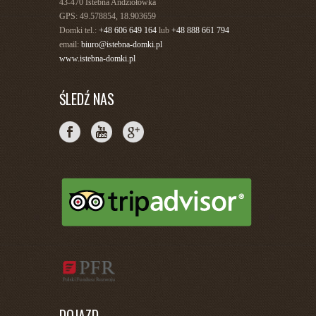
43-470 Istebna Andziołówka
GPS: 49.578854, 18.903659
Domki tel.:
+48 606 649 164
lub
+48 888 661 794
email:
biuro@istebna-domki.pl
www.istebna-domki.pl
ŚLEDŹ NAS
DOJAZD