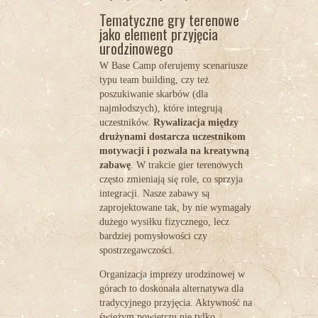
Tematyczne gry terenowe
jako element przyjęcia
urodzinowego
W Base Camp oferujemy scenariusze
typu team building, czy też
poszukiwanie skarbów (dla
najmłodszych), które integrują
uczestników.
Rywalizacja między
drużynami dostarcza uczestnikom
motywacji i pozwala na kreatywną
zabawę
. W trakcie gier terenowych
często zmieniają się role, co sprzyja
integracji. Nasze zabawy są
zaprojektowane tak, by nie wymagały
dużego wysiłku fizycznego, lecz
bardziej pomysłowości czy
spostrzegawczości.
Organizacja imprezy urodzinowej w
górach to doskonała alternatywa dla
tradycyjnego przyjęcia. Aktywność na
świeżym powietrzu nie tylko