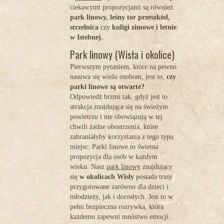
ciekawymi propozycjami są również:
park linowy, leśny tor przeszkód,
strzelnica
czy
kuligi zimowe i letnie
w Istebnej.
Park linowy (Wisła i okolice)
Pierwszym pytaniem, które na pewno
nasuwa się wielu osobom, jest to,
czy
parki linowe są otwarte?
Odpowiedź brzmi tak, gdyż jest to
atrakcja znajdująca się na świeżym
powietrzu i nie obowiązują w tej
chwili żadne obostrzenia, które
zabraniałyby korzystania z tego typu
miejsc. Parki linowe to świetna
propozycja dla osób w każdym
wieku. Nasz
park linowy
znajdujący
się
w okolicach Wisły
posiada trasy
przygotowane zarówno dla dzieci i
młodzieży, jak i dorosłych. Jest to w
pełni bezpieczna rozrywka, która
każdemu zapewni mnóstwo emocji.