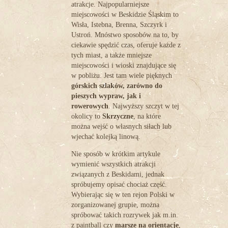
atrakcje. Najpopularniejsze
miejscowości w Beskidzie Śląskim to
Wisła, Istebna, Brenna, Szczyrk i
Ustroń. Mnóstwo sposobów na to, by
ciekawie spędzić czas, oferuje każde z
tych miast, a także mniejsze
miejscowości i wioski znajdujące się
w pobliżu. Jest tam wiele pięknych
górskich szlaków, zarówno do
pieszych wypraw, jak i
rowerowych
. Najwyższy szczyt w tej
okolicy to
Skrzyczne
, na które
można wejść o własnych siłach lub
wjechać kolejką linową.
Nie sposób w krótkim artykule
wymienić wszystkich atrakcji
związanych z Beskidami, jednak
spróbujemy opisać chociaż część.
Wybierając się w ten rejon Polski w
zorganizowanej grupie, można
spróbować takich rozrywek jak m.in.
z
paintball
czy
marsze na orientacje
,