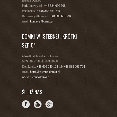
Istebna Dzielec
Park Linowy tel.:
+48 884 090 608
Paintball tel.:
+48 888 661 794
Rezerwacje/Biuro tel.:
+48 888 661 794
email:
kontakt@bcamp.pl
DOMKI W ISTEBNEJ „KRÓTKI
SZPIC”
43-470 Istebna Andziołówka
GPS: 49.578854, 18.903659
Domki tel.:
+48 606 649 164
lub
+48 888 661 794
email:
biuro@istebna-domki.pl
www.istebna-domki.pl
ŚLEDŹ NAS