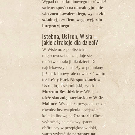
Wypad do parku linowego to również
świetny sposób na
uatrakcyjnienie
wieczoru kawalerskiego, wycieczki
szkolnej
, czy
firmowego wyjazdu
integracyjnego
.
Istebna, Ustroń, Wisła –
jakie atrakcje dla dzieci?
W Wiśle oraz pobliskich
miejscowościach znajduje się
mnóstwo atrakcji dla dzieci. Do
najciekawszych należy wspomniany
już park linowy, ale odwiedzić warto
też
Leśny Park Niespodzianek
w
Ustroniu, basen miejski, rynek i
Muzeum Beskidzkie
w Wiśle, a
także
skocznię narciarską w Wiśle-
Malince
. Wspaniałą przygodą będzie
również bez wątpienia przejazd
kolejką linową na
Czantorii
. Chcąc
wybrać się na ciekawy spacer
obfitujący w przepiękne widoki,
warto wybrać się na
zaporę na