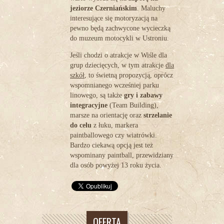
jeziorze Czerniańskim
. Maluchy
interesujące się motoryzacją na
pewno będą zachwycone wycieczką
do muzeum motocykli w Ustroniu.
Jeśli chodzi o atrakcje w Wiśle dla
grup dziecięcych, w tym atrakcje
dla
szkół
, to świetną propozycją, oprócz
wspomnianego wcześniej parku
linowego, są także
gry i zabawy
integracyjne
(Team Building),
marsze na orientację oraz
strzelanie
do celu
z łuku, markera
paintballowego czy wiatrówki.
Bardzo ciekawą opcją jest też
wspominany paintball, przewidziany
dla osób powyżej 13 roku życia.
OFERTA